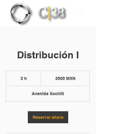
Distribución I
2500
pesos
2 h
2
2500 MXN
mexicanos
h
Avenida Xochitl
Reservar ahora